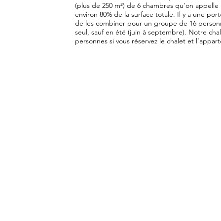
(plus de 250 m²) de 6 chambres qu'on appelle « 
environ 80% de la surface totale. Il y a une port
de les combiner pour un groupe de 16 person
seul, sauf en été (juin à septembre). Notre chal
personnes si vous réservez le chalet et l’appa
Rou
te de la Frasse
Te
74170 Les Contamines-Montjoie, France
Copyright © 2017 C