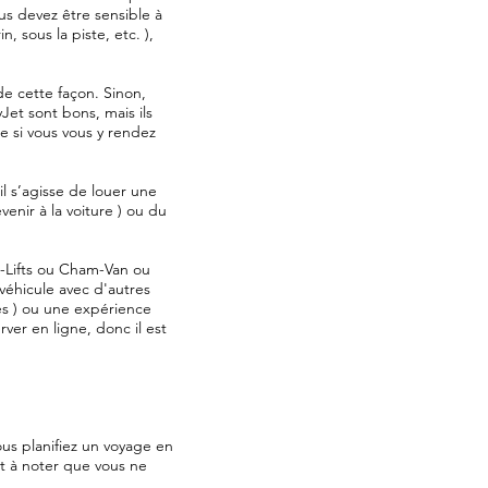
ous devez être sensible à
, sous la piste, etc. ),
e cette façon. Sinon,
Jet sont bons, mais ils
e si vous vous y rendez
’il s’agisse de louer une
enir à la voiture ) ou du
i-Lifts ou Cham-Van ou
 véhicule avec d'autres
es ) ou une expérience
ver en ligne, donc il est
ous planifiez un voyage en
st à noter que vous ne