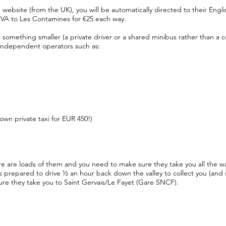
us’ website (from the UK), you will be automatically directed to their Eng
VA to Les Contamines for €25 each way.
er something smaller (a private driver or a shared minibus rather than a 
independent operators such as:
wn private taxi for EUR 450!)
re are loads of them and you need to make sure they take you all the w
is prepared to drive ½ an hour back down the valley to collect you (and
ure they take you to Saint Gervais/Le Fayet (Gare SNCF).