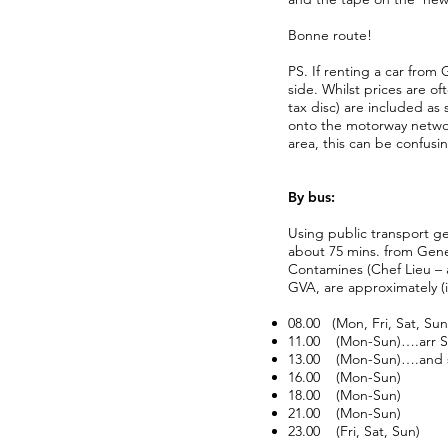
Bonne route!
PS. If renting a car fro
side. Whilst prices are of
tax disc) are included as
onto the motorway network
area, this can be confu
By bus:
Using public transport g
about 75 mins. from Gene
Contamines (Chef Lieu – a
GVA, are approximately (i.
08.00 (Mon, Fri, Sat, Su
11.00 (Mon-Sun)….arr St
13.00 (Mon-Sun)….and 
16.00 (Mon-Sun)
18.00 (Mon-Sun)
21.00 (Mon-Sun)
23.00 (Fri, Sat, Sun)