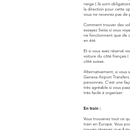
neige ( ils sont obligatoi
la direction pour cette op
vous ne recevrez pas de p
Comment trouver des vols
essayez Swiss si vous voy
ne fonctionnent que de dé
en été.
Et si vous avez réservé vo
voiture du côté français 
côté suisse.
Alternativement, si vous 
Geneva Airport Transfers.
personnes. C’est une faç
très agréable si vous pass
très facile à organiser.
En train :
Vous trouverez tout ce qu
train en Europe. Vous pou
pouvez réserver que 4 moi