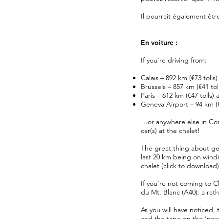
Il pourrait également être
En voiture :
If you’re driving from:
Calais – 892 km (€73 toll
Brussels – 857 km (€41 to
Paris – 612 km (€47 tolls
Geneva Airport – 94 km (€
…or anywhere else in Cont
car(s) at the chalet!
The great thing about get
last 20 km being on windi
chalet (click to download
If you’re not coming to C
du Mt. Blanc (A40): a ra
As you will have noticed
and the tape on the ‘new