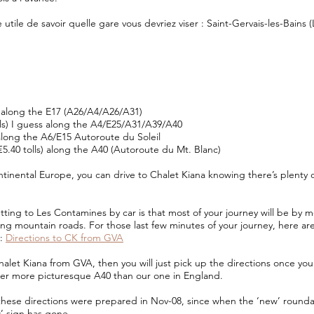
 utile de savoir quelle gare vous devriez viser : Saint-Gervais-les-Bains (
s) along the E17 (A26/A4/A26/A31)
lls) I guess along the A4/E25/A31/A39/A40
) along the A6/E15 Autoroute du Soleil
5.40 tolls) along the A40 (Autoroute du Mt. Blanc)
inental Europe, you can drive to Chalet Kiana knowing there’s plenty o
ting to Les Contamines by car is that most of your journey will be by m
ng mountain roads. For those last few minutes of your journey, here are
):
Directions to CK from GVA
halet Kiana from GVA, then you will just pick up the directions once yo
ther more picturesque A40 than our one in England.
, these directions were prepared in Nov-08, since when the ‘new’ round
’ sign has gone.