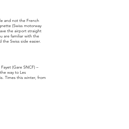
ide and not the French
Vignette (Swiss motorway
ave the airport straight
 are familiar with the
 the Swiss side easier.
e Fayet (Gare SNCF) –
l the way to Les
s. Times this winter, from