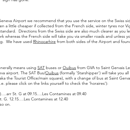
m Geneva Airport we recommend that you use the service on the Swiss s
ten a little cheaper if collected from the French side, winter tyres nor 
 standard. Directions from the Swiss side are also much clearer as you le
 whereas the French side will take you via smaller roads and unless you
sing. We have used
Rhinocarhire
from both sides of the Airport and found
enerally means using
SAT
buses or
Ouibus
from GVA to Saint Gervais L
va airport. The SAT Bus/
Ouibus
(formally 'Starshipper') will take you al
ka the Tourist Office/main square), with a change of bus at Saint Gervai
e. please click on the links yourself to check the ‘horaires’):
n)….arr St. G at 09.15….Les Contamines at 09.40
. G. 12.15….Les Contamines at 12.40
so on.