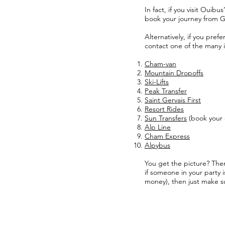
In fact, if you visit Ouib
book your journey from G
Alternatively, if you pref
contact one of the many 
Cham-van
Mountain Dropoffs
Ski-Lifts
Peak Transfer
Saint Gervais First
Resort Rides
Sun Transfers
(book your o
Alp Line
Cham Express
Alpybus
You get the picture? The
if someone in your party 
money), then just make s