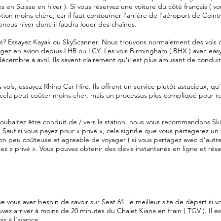
res en Suisse en hiver ). Si vous réservez une voiture du côté français ( v
tion moins chère, car il faut contourner l'arrière de l'aéroport de Cointrin
neus hiver donc il faudra louer des chaînes.
? Essayez Kayak ou SkyScanner. Nous trouvons normalement des vols d
agez en avion depuis LHR ou LCY. Les vols Birmingham ( BHX ) avec easy
cembre à avril. Ils savent clairement qu’il est plus amusant de conduir
s vols, essayez Rhino Car Hire. Ils offrent un service plutôt astucieux, qu
( cela peut coûter moins cher, mais un processus plus compliqué pour rev
souhaitez être conduit de / vers la station, nous vous recommandons Sk
 Sauf si vous payez pour « privé », cela signifie que vous partagerez un
on peu coûteuse et agréable de voyager ( si vous partagez avec d’autr
ez « privé ». Vous pouvez obtenir des devis instantanés en ligne et réser
e vous avez besoin de savoir sur Seat 61, le meilleur site de départ si v
vez arriver à moins de 20 minutes du Chalet Kiana en train ( TGV ). Il e
s à l’avance.